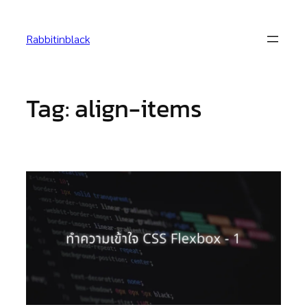
Skip
to
Rabbitinblack
content
Tag:
align-items