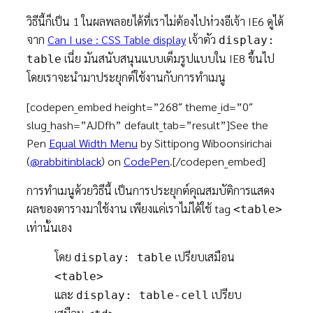
วิธีนี้ก็เป็น 1 ในผลพลอยได้ที่เราไม่ต้องไปห่วงอีเจ้า IE6 ดูได้
จาก
Can I use : CSS Table display
เจ้าตัว
display:
เนี่ย มันสนับสนุนแบบเต็มรูปแบบใน IE8 ขึ้นไป
table
โดยเราจะนำมาประยุกต์ใช้งานกับการทำเมนู
[codepen_embed height=”268″ theme_id=”0″
slug_hash=”AJDfh” default_tab=”result”]See the
Pen
Equal Width Menu
by Sittipong Wiboonsirichai
(
@rabbitinblack
) on
CodePen
.[/codepen_embed]
การทำเมนูด้วยวิธีนี้ เป็นการประยุกต์คุณสมบัติการแสดง
ผลของตารางมาใช้งาน เพียงแค่เราไม่ได้ใช้ tag
<table>
เท่านั้นเอง
โดย
เปรียบเสมือน
display: table
<table>
และ
เปรียบ
display: table-cell