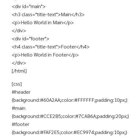
<div id="main">
<h3 class="title-text">Main</h3>
<p>Hello World in Main</p>
</div>
<div id="footer">
<h4 class="title-text">Footer</h4>
<p>Hello World in Footer</p>
</div>
[/html]
[css]
#header
{background:#60A2AA;color:#FFFFFF;padding:10px;}
#main
{background:#CCE2B5;color:#7CAB6A;padding:20px;}
#footer
{background:#FAF2E5;color:#EC9974;padding:10px;}