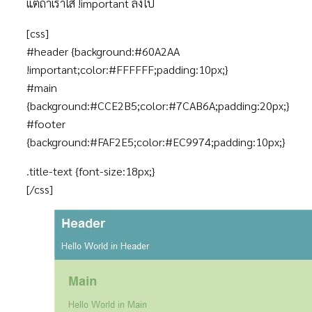
แต่ถ้าเราใส่ !important ลงไป
[css]
#header {background:#60A2AA
!important;color:#FFFFFF;padding:10px;}
#main
{background:#CCE2B5;color:#7CAB6A;padding:20px;}
#footer
{background:#FAF2E5;color:#EC9974;padding:10px;}
.title-text {font-size:18px;}
[/css]