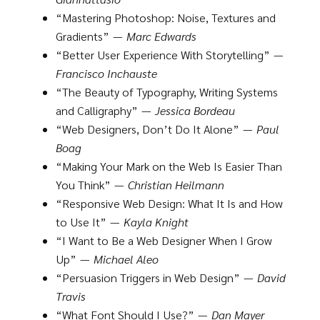
“Mastering Photoshop: Noise, Textures and
Gradients” —
Marc Edwards
“Better User Experience With Storytelling” —
Francisco Inchauste
“The Beauty of Typography, Writing Systems
and Calligraphy” —
Jessica Bordeau
“Web Designers, Don’t Do It Alone” —
Paul
Boag
“Making Your Mark on the Web Is Easier Than
You Think” —
Christian Heilmann
“Responsive Web Design: What It Is and How
to Use It” —
Kayla Knight
“I Want to Be a Web Designer When I Grow
Up” —
Michael Aleo
“Persuasion Triggers in Web Design” —
David
Travis
“What Font Should I Use?” —
Dan Mayer