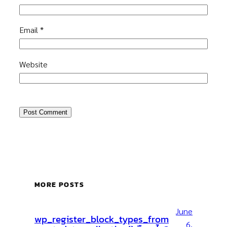
Email
*
Website
MORE POSTS
June
wp_register_block_types_from
6,