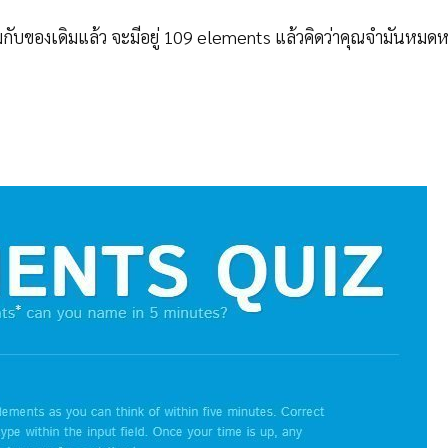
วมกับของเดิมแล้ว จะมีอยู่ 109 elements แล้วคิดว่าคุณจำมันหมด