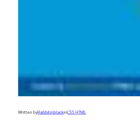
Written by
Rabbitinblack
in
CSS HTML