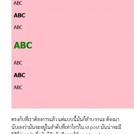
ตรงกับที่เราต้องการแล้ว แต่แบบนี้มันก็ลำบากนะ ต้องมา
นับเองว่ามันจะอยู่ในลำดับที่เท่าไหร่ใน id post มันน่าจะมี