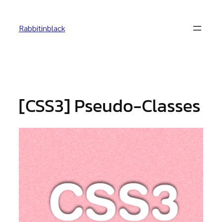
Skip
to
Rabbitinblack
content
[CSS3] Pseudo-Classes