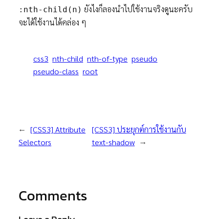
ยังไงก็ลองนำไปใช้งานจริงดูนะครับ
:nth-child(n)
จะได้ใช้งานได้คล่อง ๆ
css3
nth-child
nth-of-type
pseudo
pseudo-class
root
←
[CSS3] Attribute
[CSS3] ประยุกต์การใช้งานกับ
Selectors
text-shadow
→
Comments